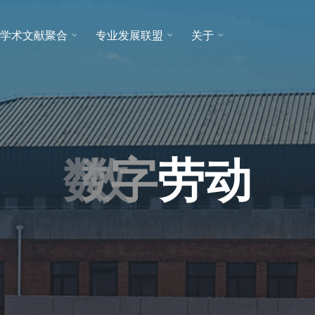
学术文献聚合
专业发展联盟
关于
数
数
字
劳
动