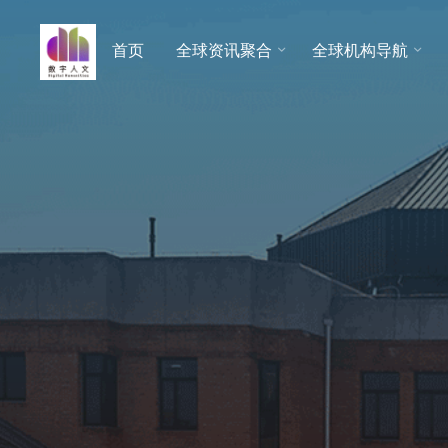
跳
至
首页
全球资讯聚合
全球机构导航
数字人
内
文 |
容
DHCN