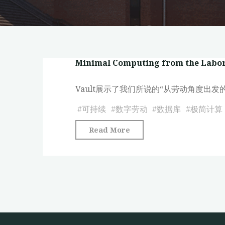
Minimal Computing from the Labor
Vault展示了我们所说的“从劳动角度
#
可持续
#
数字劳动
#
数据库
#
极简计算
"Minimal
Read More
Computing
from
the
Labor
Perspective"