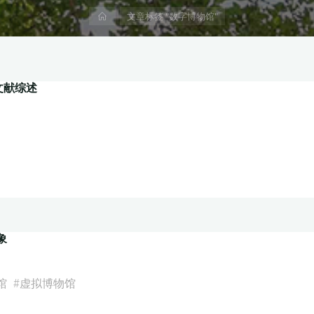
首
文章标签 "数字博物馆"
页
文献综述
象
馆
#
虚拟博物馆