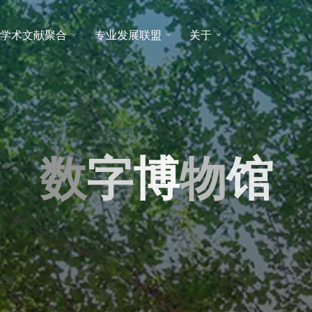
学术文献聚合
专业发展联盟
关于
数
字
博
物
物
馆