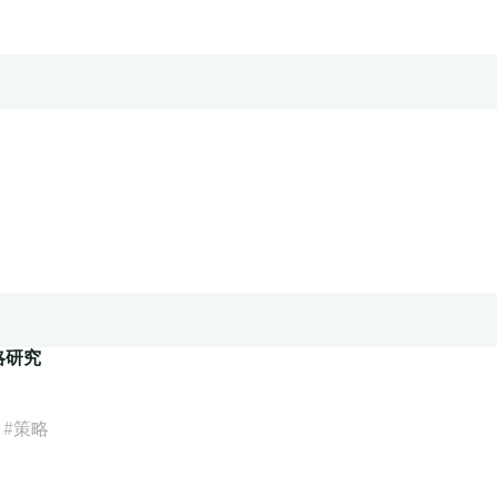
略研究
#
策略