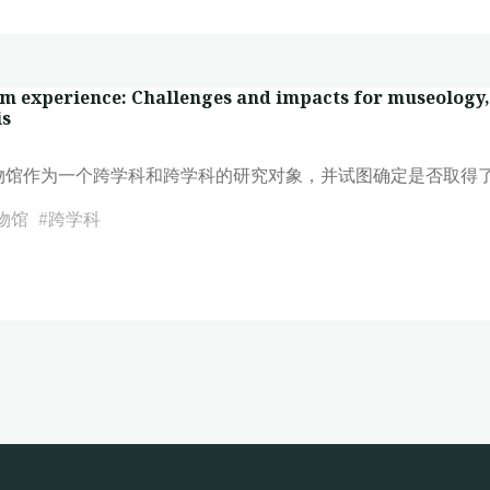
 experience: Challenges and impacts for museology,
is
物馆作为一个跨学科和跨学科的研究对象，并试图确定是否取得
物馆
#
跨学科