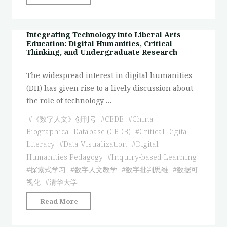
数
科
字
技
人
融
Integrating Technology into Liberal Arts
文、
Education: Digital Humanities, Critical
入
批
Thinking, and Undergraduate Research
人
判
文
The widespread interest in digital humanities
性
教
(DH) has given rise to a lively discussion about
思
育：
the role of technology …
维
数
和
#
《数字人文》创刊号
#
CBDB
#
China
字
本
Biographical Database (CBDB)
#
Critical Digital
人
科
Literacy
#
Data Visualization
#
Digital
文、
科
Humanities Pedagogy
#
Inquiry-based Learning
批
研
#
探索式学习
#
数字人文教学
#
数字批判思维
#
数据可
判
（英
视化
#
清华大学
性
文）"
思
"Integrating
Read More
维
Technology
和
into