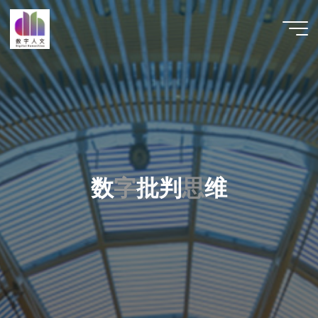
跳
至
数字人
内
文 |
容
DHCN
数
字
字
批
判
思
维