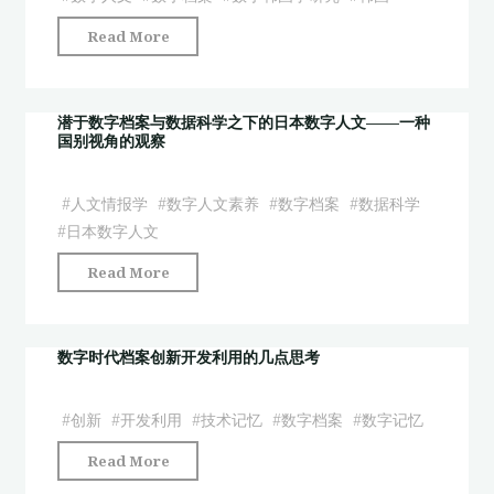
源
国
案
氏
"数
Read More
女
文
物
字
性
献
语”
韩
期
开
尝
国
潜于数字档案与数据科学之下的日本数字人文——一种
刊
发
国别视角的观察
试"
学
研
路
研
究
径
究：
#
人文情报学
#
数字人文素养
#
数字档案
#
数据科学
的
研
新
#
日本数字人文
方
究"
进
法
"潜
Read More
展
论
于
与
反
数
新
思
字
数字时代档案创新开发利用的几点思考
前
——
档
沿"
以
案
#
创新
#
开发利用
#
技术记忆
#
数字档案
#
数字记忆
《妇
与
女
"数
Read More
数
杂
字
据