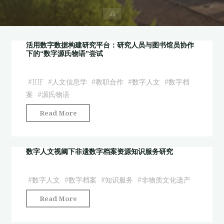
首
页
活用数字数据构建研究平台：研究人员与图书馆员协作
下的“数字源氏物语”尝试
#
IIIF
#
人文信息学
#
教职合作
#
数字人文
#
数字档
案
#
源氏物语
"活
Read More
用
数
字
数字人文视阈下非遗数字档案资源知识服务研究
数
据
#
数字人文
#
数字档案
#
知识服务
#
非物质文化遗产
构
"数
Read More
建
字
研
人