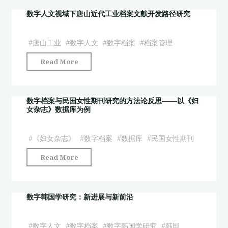
究
文
数字人文视域下唐山近代工业档案文献开发路径研究
平
视
台：
阈
研
#
唐山工业
#
数字人文
#
数字档案
#
档案管理
下
究
"数
Read More
非
人
字
遗
员
人
数
与
文
数字档案与民国女性期刊研究的方法论反思——以《妇
字
图
女杂志》数据库为例
视
档
书
域
案
馆
下
#
《妇女杂志》
#
数字档案
#
数据库
#
民国女性期刊
资
员
唐
源
协
"数
Read More
山
知
作
字
近
识
下
档
代
服
的
案
数字韩国学研究：新进展与新前沿
工
务
“数
与
业
研
字
民
#
数字人文
#
数字档案
#
数字韩国学研究
#
韩国
档
究"