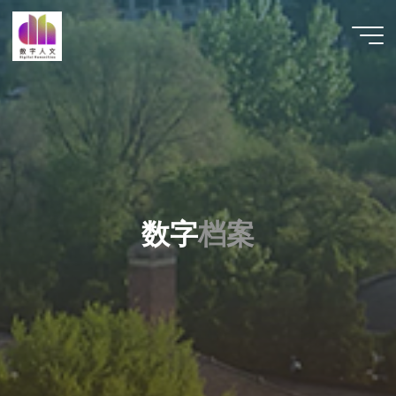
跳
至
数字人
内
文 |
容
DHCN
数
字
档
案