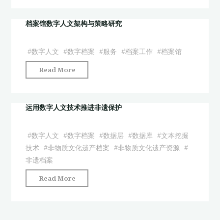
志》
时
科
数
代
档案馆数字人文架构与策略研究
学
据
档
之
库
案
下
#
数字人文
#
数字档案
#
服务
#
档案工作
#
档案馆
为
创
的
例"
"档
Read More
新
日
案
开
本
馆
发
数
数
运用数字人文技术推进非遗保护
利
字
字
用
人
人
的
文
#
数字人文
#
数字档案
#
数据层
#
数据库
#
文本挖掘
文
几
——
技术
#
非物质文化遗产档案
#
非物质文化遗产资源
#
架
点
一
非遗档案
构
思
种
"运
Read More
与
考"
国
用
策
别
数
略
视
字
研
角