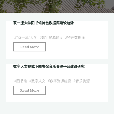
首
页
双一流大学图书馆特色数据库建设趋势
#
“双一流”大学
#
数字资源建设
#
特色数据库
"双
Read More
一
流
大
数字人文视域下图书馆音乐资源平台建设研究
学
图
#
图书馆
#
数字人文
#
数字资源建设
#
音乐资源
书
"数
Read More
馆
字
特
人
色
文
数