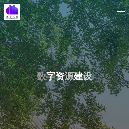
跳
至
数字人
内
文 |
容
DHCN
数
字
资
源
源
建
设