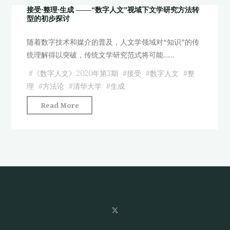
字
书
接受·整理·生成 ——“数字人文”视域下文学研究方法转
人
型的初步探讨
馆
文”
家
视
随着数字技术和媒介的普及，人文学领域对“知识”的传
谱
域
统理解得以突破，传统文学研究范式将可能……
整
下
理
#
《数字人文》2020年第3期
#
接受
#
数字人文
#
整
文
及
理
#
方法论
#
清华大学
#
生成
学
数
研
"接
Read More
据
究
受
库
方
·
建
法
整
设
转
理
研
型
·
究
的
生
——
初
成
以
步
——
安
探
“数
徽