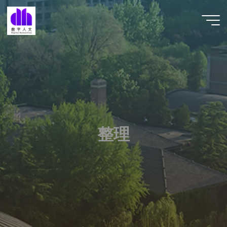
跳
至
数字人
内
文 |
容
DHCN
整
整
理