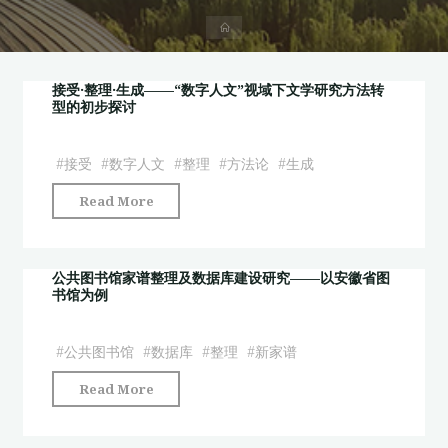
首
页
接受·整理·生成——“数字人文”视域下文学研究方法转
型的初步探讨
#
接受
#
数字人文
#
整理
#
方法论
#
生成
"接
Read More
受
·
整
公共图书馆家谱整理及数据库建设研究——以安徽省图
书馆为例
理
·
生
#
公共图书馆
#
数据库
#
整理
#
新家谱
成
"公
Read More
——
共
“数
图