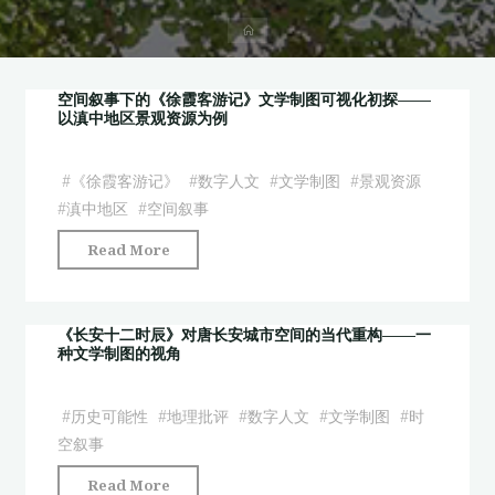
首
页
空间叙事下的《徐霞客游记》文学制图可视化初探——
以滇中地区景观资源为例
#
《徐霞客游记》
#
数字人文
#
文学制图
#
景观资源
#
滇中地区
#
空间叙事
"空
Read More
间
叙
事
《长安十二时辰》对唐长安城市空间的当代重构——一
种文学制图的视角
下
的
《徐
#
历史可能性
#
地理批评
#
数字人文
#
文学制图
#
时
霞
空叙事
客
"《长
Read More