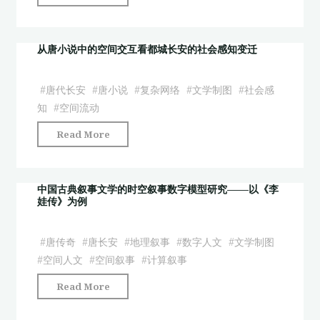
游
安
记》
十
文
二
从唐小说中的空间交互看都城长安的社会感知变迁
学
时
制
辰》
#
唐代长安
#
唐小说
#
复杂网络
#
文学制图
#
社会感
图
对
知
#
空间流动
可
唐
视
"从
Read More
长
化
唐
安
初
小
城
探
说
中国古典叙事文学的时空叙事数字模型研究——以《李
市
——
娃传》为例
中
空
以
的
间
滇
空
#
唐传奇
#
唐长安
#
地理叙事
#
数字人文
#
文学制图
的
中
间
#
空间人文
#
空间叙事
#
计算叙事
当
地
交
代
"中
区
Read More
互
重
国
景
看
构