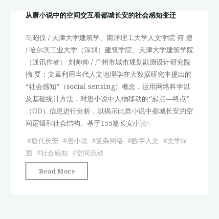
古
观
都
——
典
资
从唐小说中的空间交互看都城长安的社会感知变迁
城
一
叙
源
长
种
马昭仪 / 天津大学建筑学、南洋理工大学人文学院 何 捷
事
为
安
文
/ 哈尔滨工业大学（深圳）建筑学院、天津大学建筑学院
文
例"
的
学
（通讯作者） 刘帅帅 / 广州市城市规划勘测设计研究院
学
社
制
摘 要：文章利用当代人文地理学在大数据研究中提出的
的
会
图
“社会感知”（social sensing）概念，运用网络科学以
时
感
的
及基础统计方法，对唐小说中人物移动的“起点—终点”
空
知
视
（OD）信息进行分析，以揭示此类小说中都城长安的空
叙
变
角"
间逻辑和社会结构。基于155篇长安小说中
事
迁"
数
#
唐代长安
#
唐小说
#
复杂网络
#
数字人文
#
文学制
字
图
#
社会感知
#
空间流动
模
"从
Read More
型
唐
研
小
究
说
——