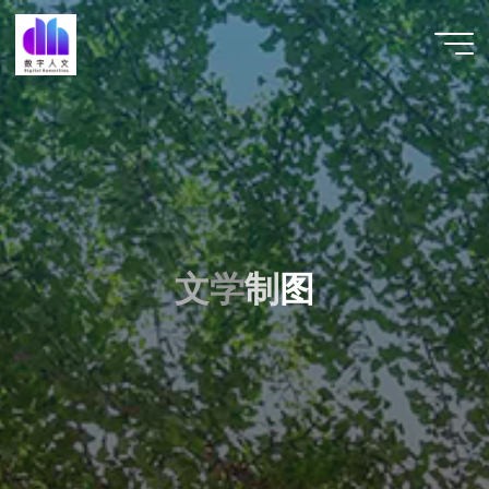
跳
至
数字人
内
文 |
容
DHCN
文
文
学
制
图