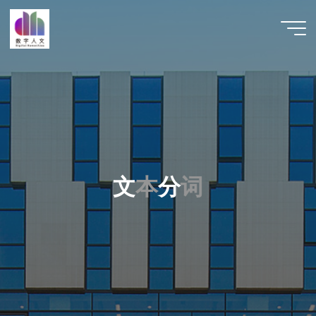
跳
至
数字人
内
文 |
容
DHCN
文
本
分
词
词