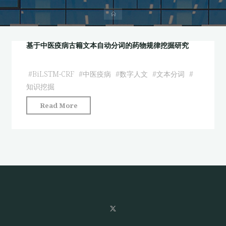
首
页
基于中医疫病古籍文本自动分词的药物规律挖掘研究
#
BiLSTM-CRF
#
中医疫病
#
数字人文
#
文本分词
#
知识挖掘
"基
Read More
于
中
医
疫
病
古
籍
文
本