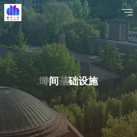
跳
至
数字人
内
文 |
容
DHCN
时
时
间
基
基
础
设
施