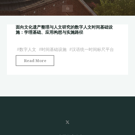
首
页
面向文化遗产整理与人文研究的数字人文时间基础设
施：学理基础、应用构想与实施路径
#
数字人文
#
时间基础设施
#
汉语统一时间标尺平台
"面
Read More
向
文
化
遗
产
整
理
与
人