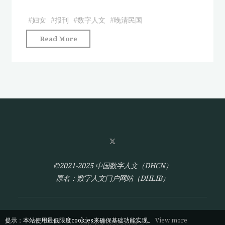
志
的
的
变
#
妇女
#
报刊
#
数字人文
#
晚清民国
晚
迁"
"从
Read More
清
晚
民
清
国
民
山
国
东
报
中
刊
部
看
基
“妇
层
女”
市
概
场
©2021-2025 中国数字人文（DHCN）
念
网
原名：数字人文门户网站（DHLIB）
的
络
变
分
迁"
析"
提示：本站使用最低限度cookies来确保基础功能实现。
View more