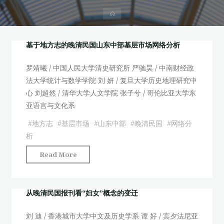
首
页
基于地方志的晚清民国山东中部基层市场网络分析
罗靖曦 / 中国人民大学清史研究所 严驰昊 / 中南财经政
法大学统计与数学学院 刘 妍 / 复旦大学历史地理研究中
心 刘超然 / 清华大学人文学院 张子兮 / 哥伦比亚大学东
亚语言与文化系
#
地方志
#
基层市场
#
山东中部
#
晚清民国
#
网络分
析
"基
Read More
于
地
方
从晚清民国报刊看“妇女”概念的变迁
志
刘 迪 / 香港城市大学中文及历史学系 谭 好 / 宾夕法尼亚
的