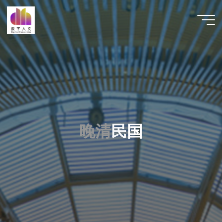
跳
至
数字人
内
文 |
容
DHCN
晚
清
民
国