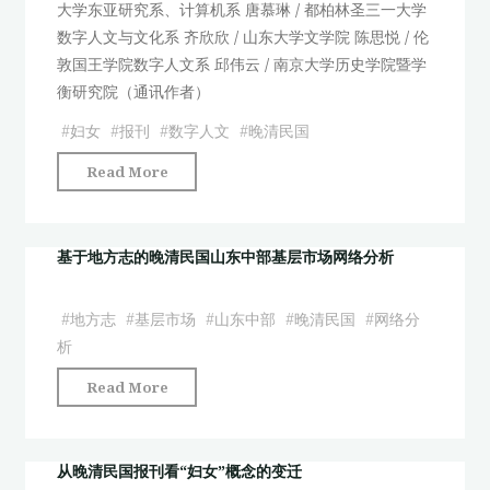
大学东亚研究系、计算机系 唐慕琳 / 都柏林圣三一大学
晚
数字人文与文化系 齐欣欣 / 山东大学文学院 陈思悦 / 伦
清
敦国王学院数字人文系 邱伟云 / 南京大学历史学院暨学
民
衡研究院（通讯作者）
国
山
#
妇女
#
报刊
#
数字人文
#
晚清民国
东
"从
Read More
中
晚
部
清
基
民
基于地方志的晚清民国山东中部基层市场网络分析
层
国
市
报
场
#
地方志
#
基层市场
#
山东中部
#
晚清民国
#
网络分
刊
网
析
看
络
"基
Read More
“妇
分
于
女”
析"
地
概
方
从晚清民国报刊看“妇女”概念的变迁
念