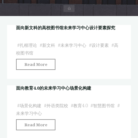
首
页
面向新文科的高校图书馆未来学习中心设计要素探究
#
扎根理论
#
新文科
#
未来学习中心
#
设计要素
#
高
校图书馆
"面
Read More
向
新
文
面向教育4.0的未来学习中心场景化构建
科
的
#
场景化构建
#
外语类院校
#
教育4.0
#
智慧图书馆
#
高
未来学习中心
校
"面
Read More
图
向
书