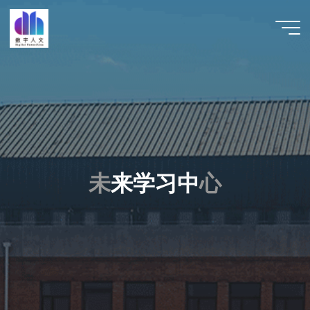
跳
至
数字人
内
文 |
容
DHCN
未
来
学
习
中
心