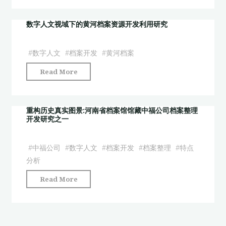
态
究"
人
国
档
文
福
数字人文视域下的黄河档案资源开发利用研究
案
视
利
资
野
会
#
数字人文
#
档案开发
#
黄河档案
源
下
相
开
"数
Read More
的
关
发
字
历
档
模
人
史
案
式
文
重构历史真实图景:河南省档案馆馆藏中福公司档案整理
档
开
探
开发研究之一
视
案
发
究
域
资
实
——
下
#
中福公司
#
数字人文
#
档案开发
#
档案整理
#
特点
源
践
以
的
分析
整
为
“跟
黄
理
例"
"重
着
Read More
河
与
构
档
档
开
历
案
案
发
史
观
资
路