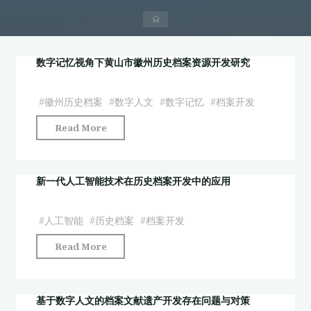
首
页
数字记忆视角下黄山市徽州历史档案资源开发研究
#
徽州历史档案
#
数字人文
#
数字记忆
#
档案开发
"数
Read More
字
记
忆
新一代人工智能技术在历史档案开发中的应用
视
角
#
人工智能
#
历史档案
#
档案开发
下
"新
Read More
黄
一
山
代
市
人
基于数字人文的档案文献遗产开发存在问题与对策
徽