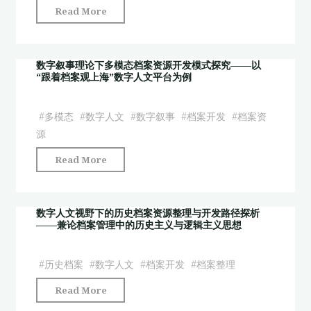
存
"数
Read More
中
在
字
的
问
人
视
题
文
数字叙事理论下多模态档案资源开发模式探究——以
听
与
“跟着档案观上海”数字人文平台为例
视
联
对
域
觉
策"
下
#
多模态
#
数字人文
#
数字叙事
#
档案开发
#
档案资
研
文
源
究
书
与
"数
Read More
档
构
字
案
建
叙
的
——
事
数字人文视野下的历史档案资源整理与开发路径探析
开
以
——兼论档案管理中的历史主义与逻辑主义思想
理
发
宋
论
与
庆
下
#
历史档案
#
数字人文
#
档案开发
#
档案整理
利
龄
多
用
"数
与
Read More
模
研
字
中