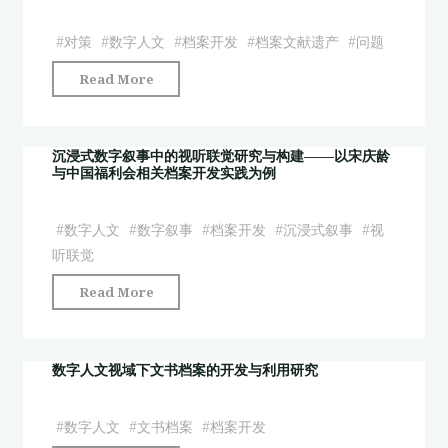
工
州
智
历
#
对策
#
数字人文
#
档案开发
#
档案文献遗产
#
问题
能
史
"基
Read More
技
档
于
术
案
数
在
资
字
沉浸式数字叙事中的视听联觉研究与构建——以宋庆龄
历
源
与中国福利会相关档案开发实践为例
人
史
开
文
档
发
的
#
数字人文
#
数字叙事
#
档案开发
#
沉浸式叙事
#
视
案
研
档
听联觉
开
究"
案
发
"沉
Read More
文
中
浸
献
的
式
遗
应
数
数字人文视域下文书档案的开发与利用研究
产
用"
字
开
叙
#
数字人文
#
文书档案
#
档案开发
发
事