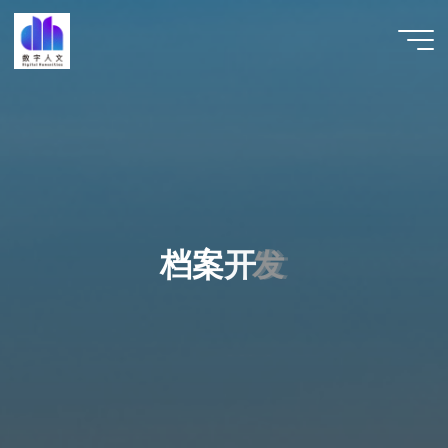
跳
至
数字人
内
文 |
容
DHCN
档
案
开
发
发