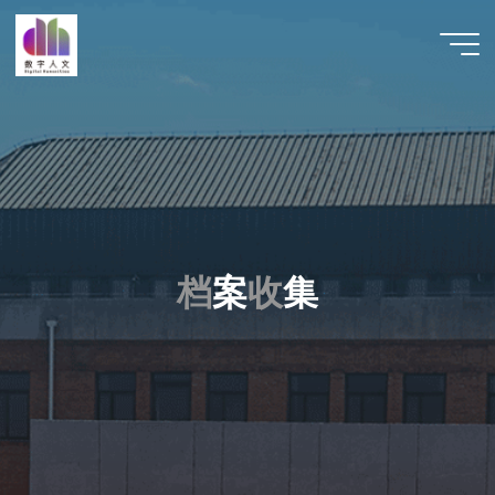
跳
至
数字人
内
文 |
容
DHCN
档
案
收
收
集