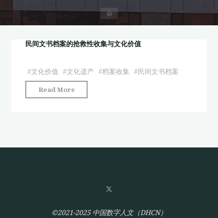
首
页
民间文书档案的抢救性收集与文化价值
#
文化价值
#
文化遗产
#
档案收集
#
民间文书档案
"民
Read More
间
文
书
档
案
的
抢
救
性
收
©2021-2025 中国数字人文（DHCN）