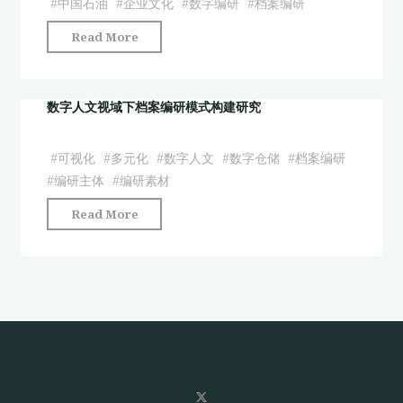
#
中国石油
#
企业文化
#
数字编研
#
档案编研
下
GIS
"文
Read More
高
地
化
校
图
引
校
构
领
数字人文视域下档案编研模式构建研究
史
建
视
档
及
角
案
其
#
可视化
#
多元化
#
数字人文
#
数字仓储
#
档案编研
下
编
应
#
编研主体
#
编研素材
企
研
用
"数
Read More
业
路
研
字
档
径
究"
人
案
研
文
编
究"
视
研
域
的
下
实
档
现
案
路