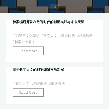
首
页
档案编研开发在数智时代的创新实践与未来展望
#
习近平文化思想
#
数字人文
#
数智时代
#
档案编研
#
档案资政服务
"档
Read More
案
编
研
基于数字人文的档案编研方法新探
开
发
#
数字人文
#
档案编研
#
编研方法
在
"基
Read More
数
于
智
数
时