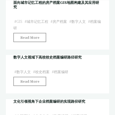
字
面向城市记忆工程的房产档案GIS地图构建及其应用研
代
究
人
的
文
创
的
#
GIS
#
城市记忆工程
#
房产档案
#
数字人文
#
档案编
新
档
研
实
案
践
"面
Read More
编
与
向
研
未
城
方
来
市
数字人文视域下高校校史档案编研路径研究
法
展
记
新
望"
忆
#
数字人文
#
校史档案
#
档案编研
探"
工
"数
Read More
程
字
的
人
房
文
文化引领视角下企业档案编研的实现路径研究
产
视
档
域
案