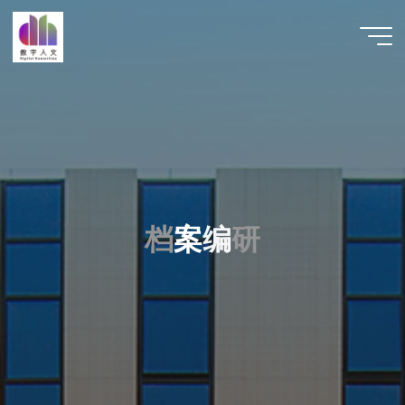
跳
至
数字人
内
文 |
容
DHCN
档
档
案
编
研
研