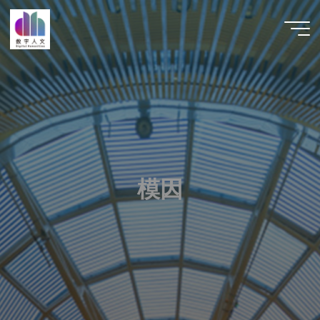
跳
至
数字人
内
文 |
容
DHCN
模
因