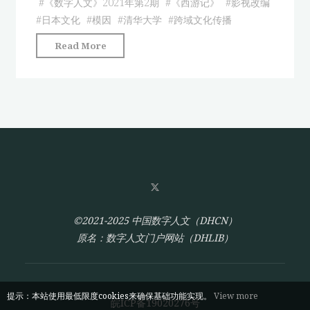
播：
#
《数字人文》2021年第2期
#
《西游记》
#
影视改编
基
#
日本文化
#
模因
#
清华大学
#
跨域文化传播
于
"从
Read More
《西
跨
游
文
记》
化
日
到
本
融
影
文
视
化
改
传
编
播：
历
基
©2021-2025 中国数字人文（DHCN）
程
于
原名：数字人文门户网站（DHLIB）
的
《西
实
游
证"
记》
提示：本站使用最低限度cookies来确保基础功能实现。
View more
皖ICP备19020276号
日