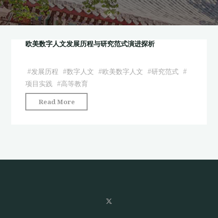
首
页
欧美数字人文发展历程与研究范式演进探析
#
发展历程
#
数字人文
#
欧美数字人文
#
研究范式
#
项目实践
#
高等教育
"欧
Read More
美
数
字
人
文
发
展
历
程