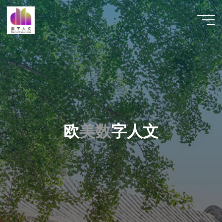
跳
至
数字人
内
文 |
容
DHCN
欧
美
数
字
人
文