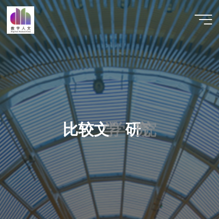
跳
至
数字人
内
文 |
容
DHCN
比
较
文
学
学
研
究
究