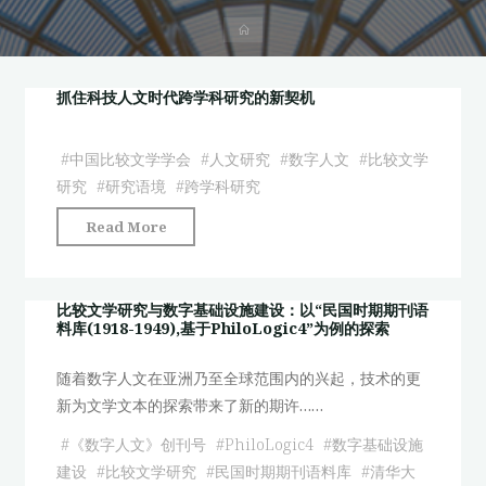
首
页
抓住科技人文时代跨学科研究的新契机
#
中国比较文学学会
#
人文研究
#
数字人文
#
比较文学
研究
#
研究语境
#
跨学科研究
"抓
Read More
住
科
技
比较文学研究与数字基础设施建设：以“民国时期期刊语
料库(1918-1949),基于PhiloLogic4”为例的探索
人
文
随着数字人文在亚洲乃至全球范围内的兴起，技术的更
时
新为文学文本的探索带来了新的期许……
代
跨
#
《数字人文》创刊号
#
PhiloLogic4
#
数字基础设施
学
建设
#
比较文学研究
#
民国时期期刊语料库
#
清华大