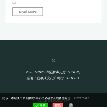
科
学
研
"比
Read More
究
较
的
文
新
学
契
研
机"
究
与
数
字
基
础
©2021-2025 中国数字人文（DHCN）
设
原名：数字人文门户网站（DHLIB）
施
建
设：
提示：本站使用最低限度cookies来确保基础功能实现。
View more
皖ICP备19020276号
以
同意
拒绝
“民