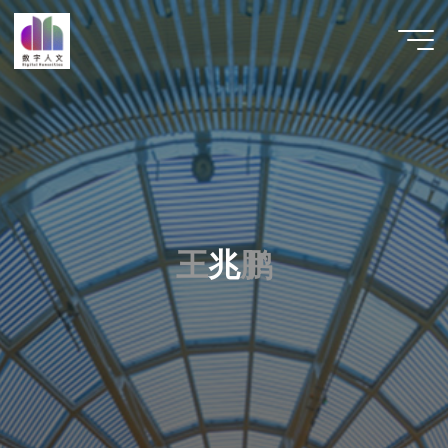
跳
至
数字人
内
文 |
容
DHCN
王
王
兆
鹏