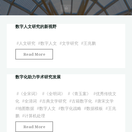
首
页
数字人文研究的新视野
#
人文研究
#
数字人文
#
文学研究
#
王兆鹏
"数
Read More
字
人
文
数字化助力学术研究发展
研
究
#
《全宋词》
#
《全明词》
#
《青玉案》
#
优秀传统文
的
化
#
全清词
#
古典文学研究
#
古籍数字化
#
唐宋文学
新
#
地图数据
#
数字人文
#
数字化战略
#
数据模板
#
王兆
视
鹏
#
计算机处理
野"
"数
Read More