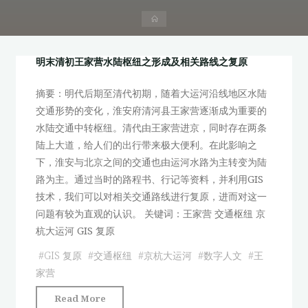
首
页
明末清初王家营水陆枢纽之形成及相关路线之复原
摘要：明代后期至清代初期，随着大运河沿线地区水陆
交通形势的变化，淮安府清河县王家营逐渐成为重要的
水陆交通中转枢纽。清代由王家营进京，同时存在两条
陆上大道，给人们的出行带来极大便利。在此影响之
下，淮安与北京之间的交通也由运河水路为主转变为陆
路为主。通过当时的路程书、行记等资料，并利用GIS
技术，我们可以对相关交通路线进行复原，进而对这一
问题有较为直观的认识。 关键词：王家营 交通枢纽 京
杭大运河 GIS 复原
#
GIS 复原
#
交通枢纽
#
京杭大运河
#
数字人文
#
王
家营
"明
Read More