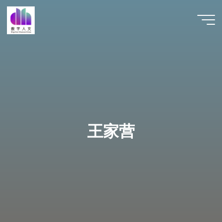
跳
至
数字人
内
文 |
容
DHCN
王家营