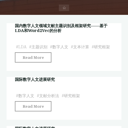
首
页
国内数字人文领域文献主题识别及框架研究——基于
LDA和Word2Vec的分析
#
LDA
#
主题识别
#
数字人文
#
文本计算
#
研究框架
"国
Read More
内
数
字
国际数字人文进展研究
人
文
#
数字人文
#
文献分析法
#
研究框架
领
"国
Read More
域
际
文
数
献
字