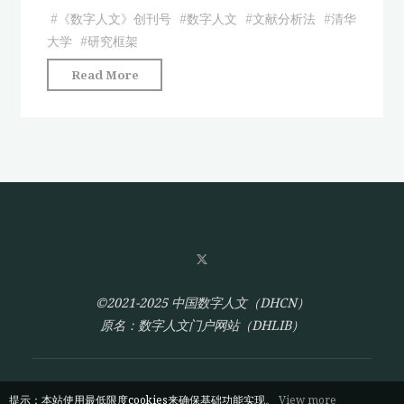
识
#
《数字人文》创刊号
#
数字人文
#
文献分析法
#
清华
库
大学
#
研究框架
的
"国
Read More
数
际
字
数
人
字
文
人
研
文
究
进
框
展
架
研
设
究"
计
与
©2021-2025 中国数字人文（DHCN）
实
原名：数字人文门户网站（DHLIB）
证
研
究"
提示：本站使用最低限度cookies来确保基础功能实现。
View more