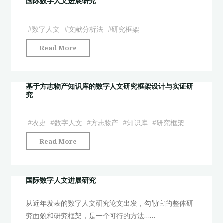
国际数字人文进展研究
主
人
题
文
识
#
数字人文
#
文献分析法
#
研究框架
进
别
"国
Read More
展
及
际
研
框
数
究"
架
字
基于方志物产知识库的数字人文研究框架设计与实证研
研
究
人
究
文
——
进
#
农史
#
数字人文
#
方志物产
#
知识库
#
研究框架
基
展
于
"基
Read More
研
LDA
于
究"
和
方
Word2Vec
志
国际数字人文进展研究
的
物
分
从近年发表的数字人文研究论文出发，勾勒它的整体研
产
析"
究面貌和研究框架，是一个可行的方法……
知