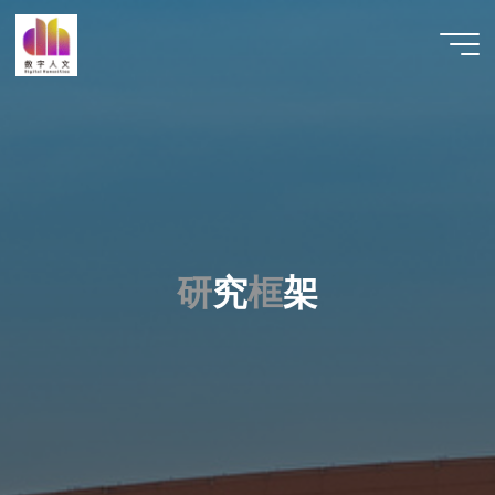
跳
至
数字人
内
文 |
容
DHCN
研
究
框
架