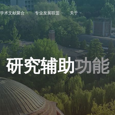
学术文献聚合
专业发展联盟
关于
研
究
辅
助
功
能