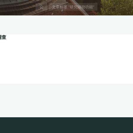
首
文章标签 "研究辅助功能"
页
调查