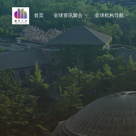
跳
至
首页
全球资讯聚合
全球机构导航
数字人
内
文 |
容
DHCN