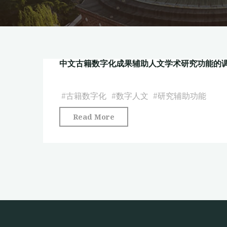
中文古籍数字化成果辅助人文学术研究功能的
#
古籍数字化
#
数字人文
#
研究辅助功能
"中
Read More
文
古
籍
数
字
化
成