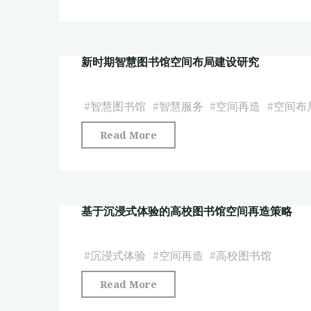
慧
馆
新
图
空
研
书
间
究"
新时期智慧图书馆空间布局建设研究
馆
再
空
造
间
#
智慧图书馆
#
智慧服务
#
空间再造
#
空间布
探
再
析"
"新
Read More
造
时
与
期
数
智
字
基于沉浸式体验的高校图书馆空间再造策略
慧
人
图
文
书
#
沉浸式体验
#
空间再造
#
高校图书馆
服
馆
务
"基
Read More
空
创
于
间