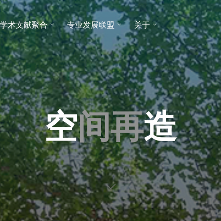
学术文献聚合
专业发展联盟
关于
空
间
再
造