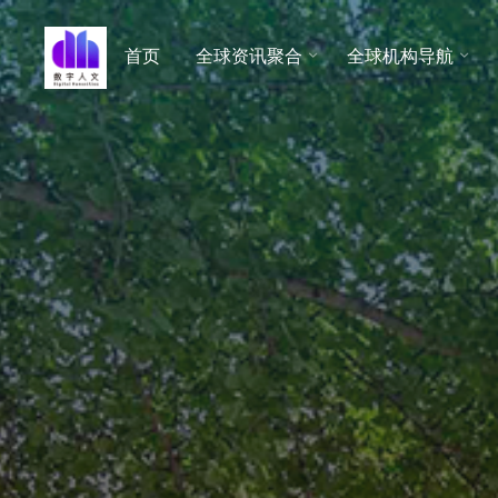
跳
至
首页
全球资讯聚合
全球机构导航
数字人
内
文 |
容
DHCN