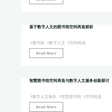
造
慧
与
图
数
书
字
基于数字人文的图书馆空间再造探析
馆
人
空
文
间
#
图书馆
#
数字人文
#
空间再造
服
再
务
"基
Read More
造
创
于
与
新
数
数
思
字
字
考"
智慧图书馆空间再造与数字人文服务创新探讨
人
人
文
文
的
#
数字人文服务
#
智慧图书馆
#
空间再造
服
图
务
"智
Read More
书
创