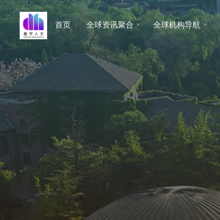
跳
至
首页
全球资讯聚合
全球机构导航
数字人
内
文 |
容
DHCN