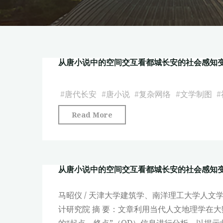
从唐小说中的空间交互看都城长安的社会感知
#
唐代长安
#
唐小说
#
复杂网络
#
文学制图
#
"从
Read More
唐
小
说
从唐小说中的空间交互看都城长安的社会感知
中
的
马昭仪 / 天津大学建筑学、南洋理工大学人文学
空
计研究院 摘 要：文章利用当代人文地理学在大数
间
的“起点—终点”（OD）信息进行分析，以揭