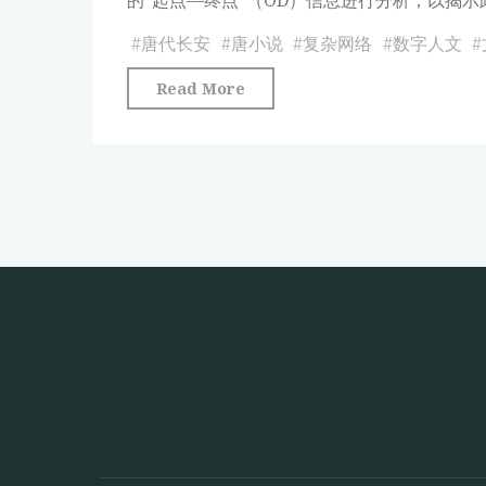
交
互
#
唐代长安
#
唐小说
#
复杂网络
#
数字人文
#
看
"从
Read More
都
唐
城
小
长
说
安
中
的
的
社
空
会
间
感
交
知
互
变
看
迁"
都
城
长