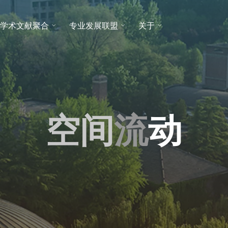
学术文献聚合
专业发展联盟
关于
空
空
间
流
动