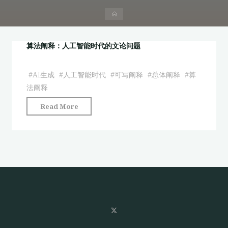
首
页
算法阐释：人工智能时代的文论问题
#
AI生成
#
人工智能时代
#
可写阐释
#
总体阐释
#
算
法阐释
"算
Read More
法
阐
释：
人
工
智
能
时
代