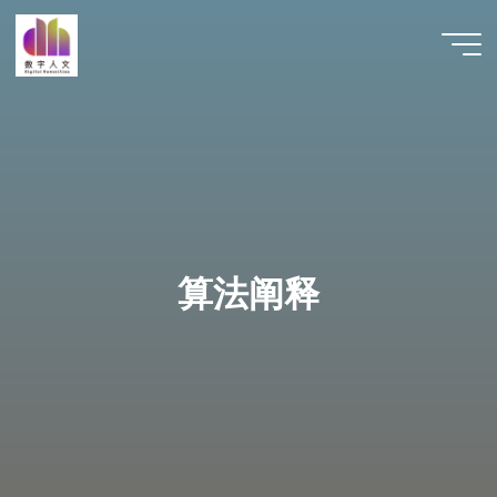
跳
至
数字人
内
文 |
容
DHCN
算法阐释