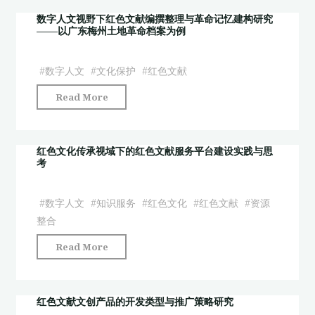
红
献
数字人文视野下红色文献编撰整理与革命记忆建构研究
色
——以广东梅州土地革命档案为例
数
文
据
献
库
#
数字人文
#
文化保护
#
红色文献
档
建
案
"数
Read More
设
资
字
的
源
人
现
利
文
红色文化传承视域下的红色文献服务平台建设实践与思
状、
考
用
视
问
路
野
题
径
下
#
数字人文
#
知识服务
#
红色文化
#
红色文献
#
资源
及
探
红
整合
对
析"
色
策
"红
Read More
文
——
色
献
以
文
编
16
化
红色文献文创产品的开发类型与推广策略研究
撰
个