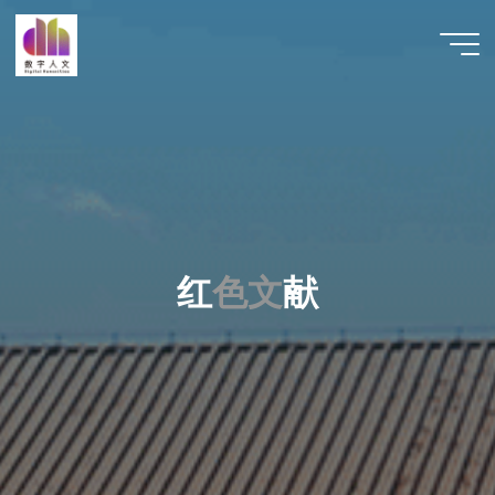
跳
至
数字人
内
文 |
容
DHCN
红
色
文
献