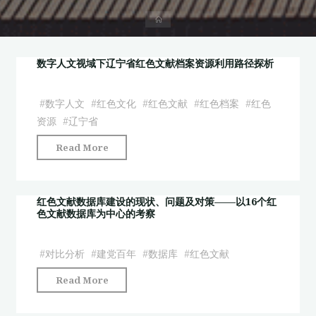
首
页
数字人文视域下辽宁省红色文献档案资源利用路径探析
#
数字人文
#
红色文化
#
红色文献
#
红色档案
#
红色
资源
#
辽宁省
"数
Read More
字
人
文
红色文献数据库建设的现状、问题及对策——以16个红
色文献数据库为中心的考察
视
域
下
#
对比分析
#
建党百年
#
数据库
#
红色文献
辽
"红
Read More
宁
色
省
文