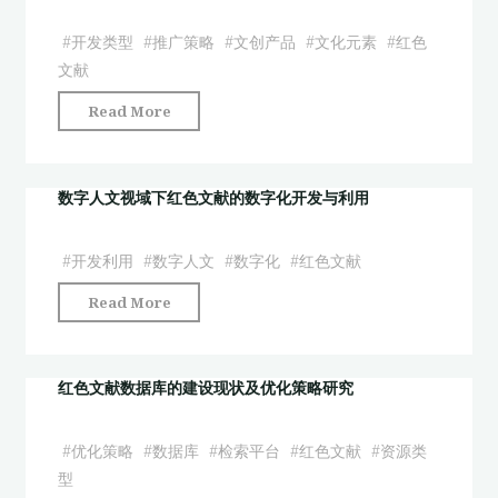
传
整
红
承
#
开发类型
#
推广策略
#
文创产品
#
文化元素
#
红色
理
色
视
文献
与
文
域
革
"红
献
Read More
下
命
色
数
的
记
文
据
红
忆
献
库
数字人文视域下红色文献的数字化开发与利用
色
建
文
为
文
构
创
中
献
#
开发利用
#
数字人文
#
数字化
#
红色文献
研
产
心
服
究
"数
Read More
品
的
务
——
字
的
考
平
以
人
开
察"
台
广
文
红色文献数据库的建设现状及优化策略研究
发
建
东
视
类
设
梅
域
型
实
#
优化策略
#
数据库
#
检索平台
#
红色文献
#
资源类
州
下
与
践
型
土
红