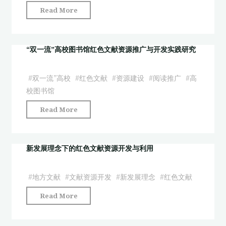
推
与
地
"红
Read More
色
广
思
革
色
文
策
考"
命
文
献
略
档
献
“双一流”高校图书馆红色文献资源推广与开发实践研究
的
研
案
数
数
究"
为
据
字
#
双一流”高校
#
红色文献
#
资源建设
#
阅读推广
#
高
例"
库
化
校图书馆
的
开
"“双
Read More
建
发
一
设
与
流”
现
利
高
新发展理念下的红色文献资源开发与利用
状
用"
校
及
图
优
#
地方文献
#
文献资源开发
#
新发展理念
#
红色文献
书
化
"新
Read More
馆
策
发
红
略
展
色
研