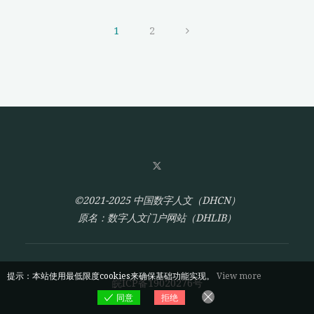
理
文
究"
念
献
1
2
下
资
文
的
源
红
推
章
色
广
文
与
分
献
开
资
发
页
源
实
开
践
©2021-2025 中国数字人文（DHCN）
发
研
原名：数字人文门户网站（DHLIB）
与
究"
利
用"
提示：本站使用最低限度cookies来确保基础功能实现。
View more
皖ICP备19020276号
同意
拒绝