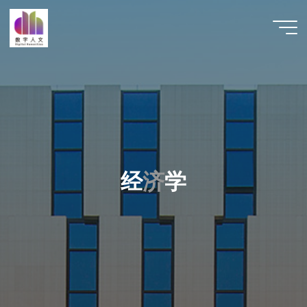
跳
至
数字人
内
文 |
容
DHCN
经
济
学