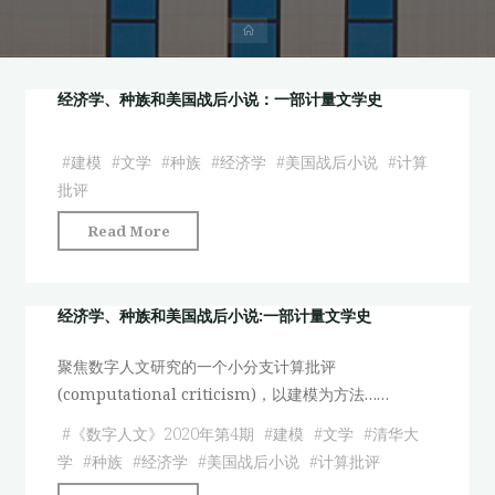
首
页
经济学、种族和美国战后小说：一部计量文学史
#
建模
#
文学
#
种族
#
经济学
#
美国战后小说
#
计算
批评
"经
Read More
济
学、
种
经济学、种族和美国战后小说:一部计量文学史
族
聚焦数字人文研究的一个小分支计算批评
和
(computational criticism)，以建模为方法……
美
国
#
《数字人文》2020年第4期
#
建模
#
文学
#
清华大
战
学
#
种族
#
经济学
#
美国战后小说
#
计算批评
后