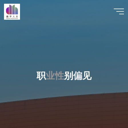
跳
至
数字人
内
文 |
容
DHCN
职
业
业
性
性
别
偏
见