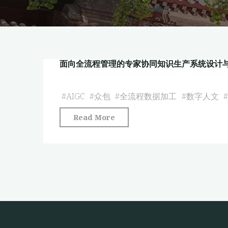
面向全流程管理的专家协同知识生产系统设计
#
AIGC
#
众包
#
全流程数据加工
#
数字人文
"面
Read More
向
全
流
程
管
理
的