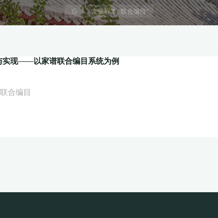
首
文章标签 "联合编目"
页
与实现——以家谱联合编目系统为例
#
联合编目