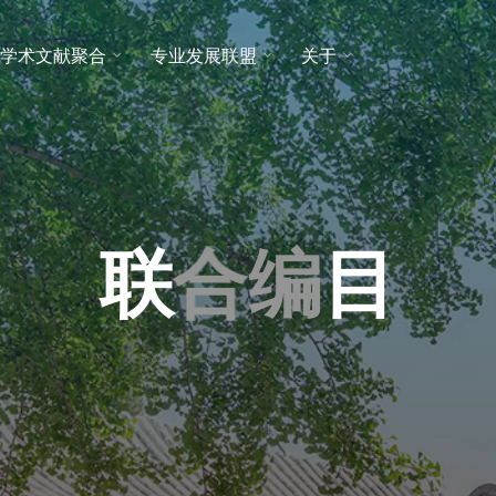
学术文献聚合
专业发展联盟
关于
联
合
合
编
目