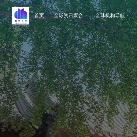
跳
至
首页
全球资讯聚合
全球机构导航
数字人
内
文 |
容
DHCN