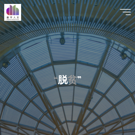
跳
至
数字人
内
文 |
容
DHCN
“
“
脱
贫
贫
”