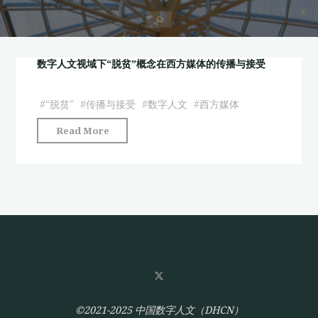
首
页
数字人文视域下“脱贫”概念在西方媒体的传播与接受
#
“脱贫”
#
传播与接受
#
数字人文
#
西方媒体
"数
Read More
字
人
文
视
域
下
“脱
贫”
概
念
©2021-2025 中国数字人文（DHCN）