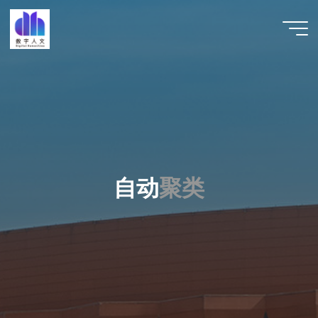
跳
至
数字人
内
文 |
容
DHCN
自
动
聚
类