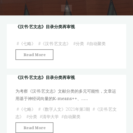
首
页
《汉书·艺文志》目录分类再审视
#
《七略》
#
《汉书·艺文志》
#
分类
#
自动聚类
"《汉
Read More
书
·
艺
《汉书·艺文志》目录分类再审视
文
为考察《汉书·艺文志》文献分类的多元可能性，文章运
志》
用基于神经词向量的K-means++、……
目
录
#
《七略》
#
《数字人文》2021年第3期
#
《汉书·艺文
分
志》
#
分类
#
清华大学
#
自动聚类
类
"《汉
Read More
再