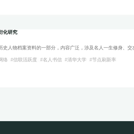
衍化研究
历史人物档案资料的一部分，内容广泛，涉及名人一生修身、交
网络
#
信联活跃度
#
名人书信
#
清华大学
#
节点刷新率