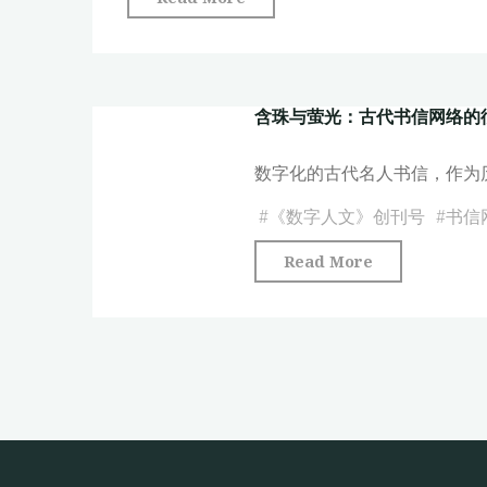
信
珠
网
与
络
萤
的
含珠与萤光：古代书信网络的
光：
衍
古
化
数字化的古代名人书信，作为
代
研
书
#
《数字人文》创刊号
#
书信
究"
信
"含
Read More
网
珠
络
与
的
萤
衍
光：
化
古
研
代
究"
书