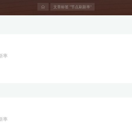
首
文章标签 "节点刷新率"
页
新率
新率