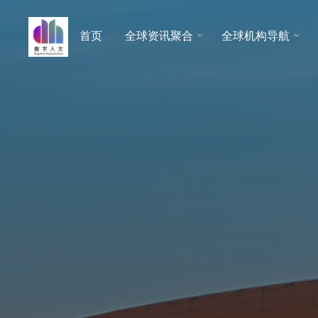
跳
至
首页
全球资讯聚合
全球机构导航
数字人
内
文 |
容
DHCN