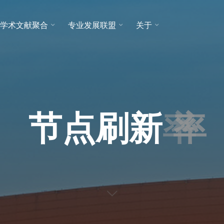
学术文献聚合
专业发展联盟
关于
节
点
刷
新
率
率