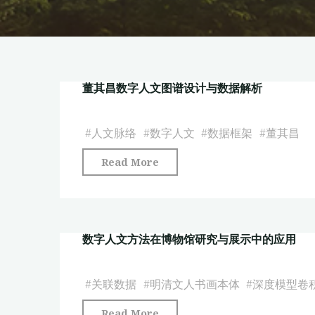
董其昌数字人文图谱设计与数据解析
#
人文脉络
#
数字人文
#
数据框架
#
董其昌
"董
Read More
其
昌
数
数字人文方法在博物馆研究与展示中的应用
字
人
文
#
关联数据
#
明清文人书画本体
#
深度模型卷
图
"数
Read More