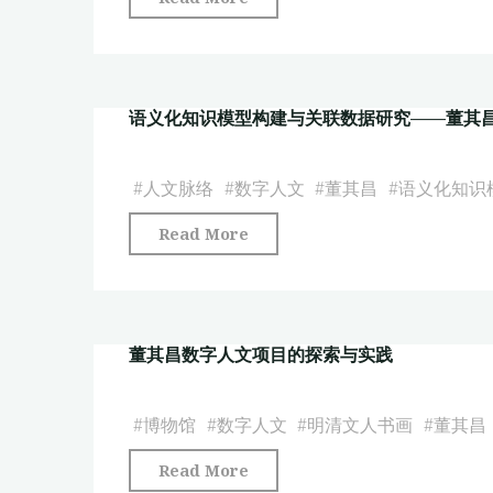
谱
字
设
人
计
文
与
语义化知识模型构建与关联数据研究——董其
方
数
法
据
在
#
人文脉络
#
数字人文
#
董其昌
#
语义化知识
解
博
析"
"语
Read More
物
义
馆
化
研
知
究
董其昌数字人文项目的探索与实践
识
与
模
展
型
#
博物馆
#
数字人文
#
明清文人书画
#
董其昌
示
构
中
"董
Read More
建
的