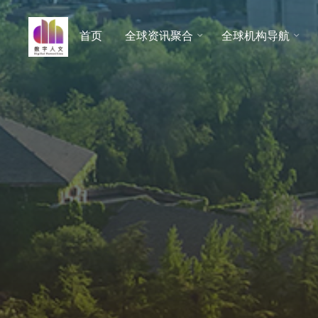
跳
至
首页
全球资讯聚合
全球机构导航
数字人
内
文 |
容
DHCN