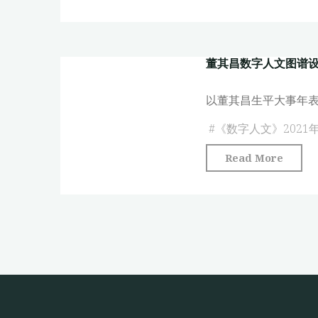
其
与
应
昌
关
用"
数
联
董其昌数字人文图谱
字
数
人
据
以董其昌生平大事年
文
研
项
#
《数字人文》2021
究
目
——
"董
Read More
的
董
其
探
其
昌
索
昌
数
与
数
字
实
字
人
践"
人
文
文
图
数
谱