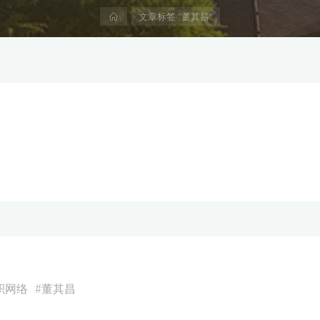
首
文章标签 "董其昌"
页
积网络
#
董其昌