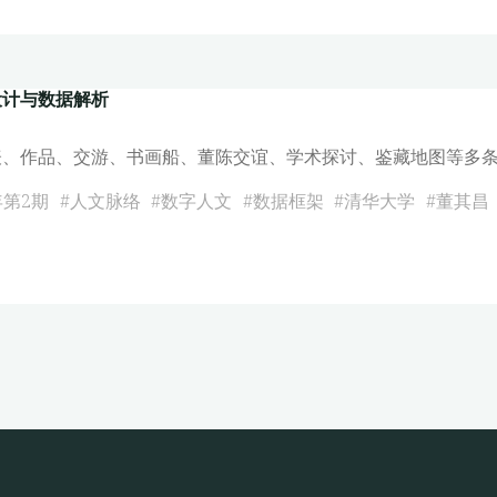
设计与数据解析
表、作品、交游、书画船、董陈交谊、学术探讨、鉴藏地图等多条
年第2期
#
人文脉络
#
数字人文
#
数据框架
#
清华大学
#
董其昌