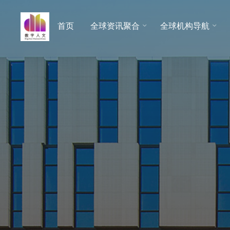
跳
至
首页
全球资讯聚合
全球机构导航
数字人
内
文 |
容
DHCN