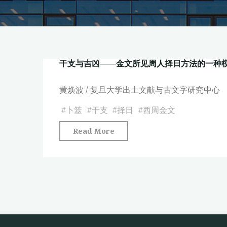
干支与吉凶——金文所见周人择日方法的一种
黄焕波 / 复旦大学出土文献与古文字研究中心
#
卜筮
#
干支
#
择日
#
西周金文
"干
Read More
支
与
吉
凶
——
金