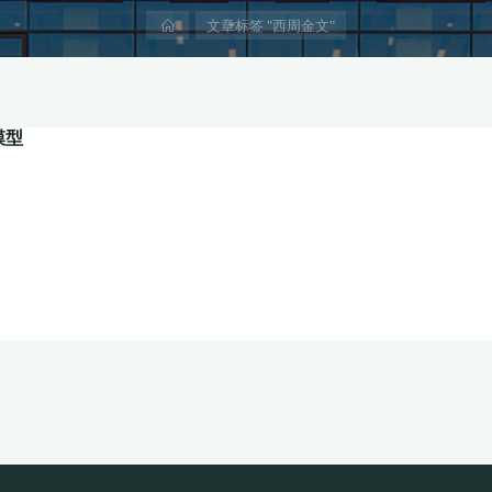
首
文章标签 "西周金文"
页
模型