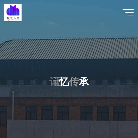
跳
至
数字人
内
文 |
容
DHCN
记
记
忆
传
承