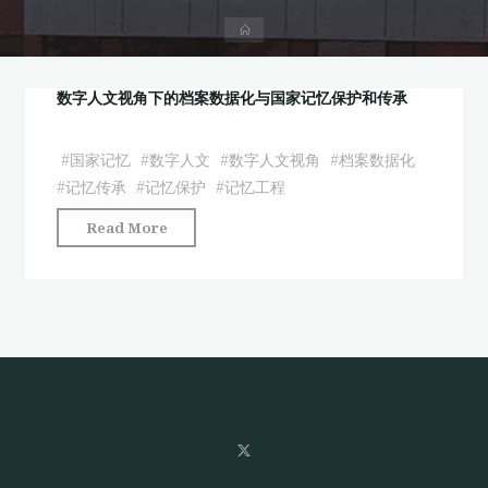
首
页
数字人文视角下的档案数据化与国家记忆保护和传承
#
国家记忆
#
数字人文
#
数字人文视角
#
档案数据化
#
记忆传承
#
记忆保护
#
记忆工程
"数
Read More
字
人
文
视
角
下
的
档
案