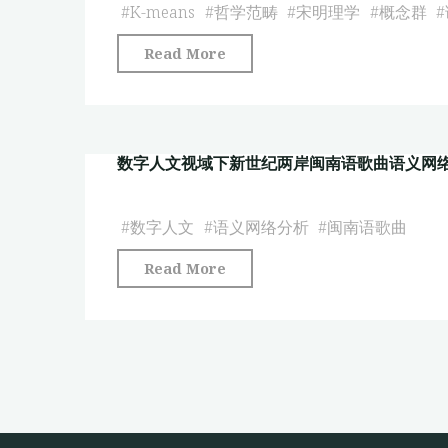
义
#
K-means
#
哲学范畴
#
宋明理学
#
概念群
#
网
"哲
Read More
络
学
分
范
析
畴
——
数字人文视域下新世纪两岸闽南语歌曲语义网
的
以
语
宋
义
#
数字人文
#
语义网络分析
#
闽南语歌曲
明
网
理
"数
Read More
络
学
字
分
为
人
析
例"
文
——
视
以
域
宋
下
明