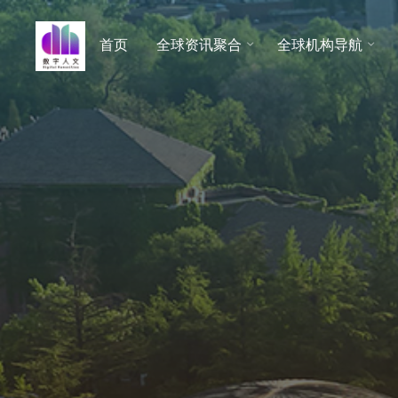
跳
至
首页
全球资讯聚合
全球机构导航
数字人
内
文 |
容
DHCN