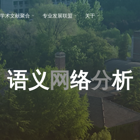
学术文献聚合
专业发展联盟
关于
语
义
网
络
分
析
析