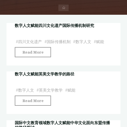
首
页
数字人文赋能四川文化遗产国际传播机制研究
#
四川文化遗产
#
国际传播机制
#
数字人文
#
赋能
"数
Read More
字
人
文
数字人文赋能英美文学教学的路径
赋
能
#
数字人文
#
英美文学教学
#
赋能
四
"数
Read More
川
字
文
人
化
文
国际中文教育领域数字人文赋能中华文化面向东盟传播
遗