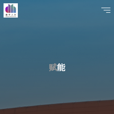
跳
至
数字人
内
文 |
容
DHCN
赋
能