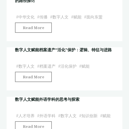
的路径探讨
赋
产
能
国
英
#
中华文化
#
传播
#
数字人文
#
赋能
#
面向东盟
际
美
传
"国
Read More
文
播
际
学
机
中
教
制
文
数字人文赋能档案遗产“活化”保护：逻辑、特征与进路
学
研
教
的
究"
育
#
数字人文
#
档案遗产
#
活化保护
#
赋能
路
领
径"
"数
Read More
域
字
数
人
字
文
数字人文赋能外语学科的思考与探索
人
赋
文
能
赋
#
人才培养
#
外语学科
#
数字人文
#
知识创新
#
赋能
档
能
"数
Read More
案
中