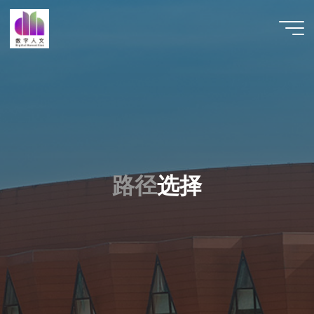
跳
至
数字人
内
文 |
容
DHCN
路
径
选
择