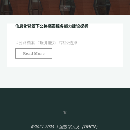
首
页
信息化背景下公路档案服务能力建设探析
#
公路档案
#
服务能力
#
路径选择
"信
Read More
息
化
背
景
下
公
路
档
案
服
©2021-2025 中国数字人文（DHCN）