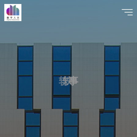
跳
至
数字人
内
文 |
容
DHCN
轶
轶
事