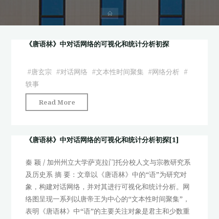
首
页
《唐语林》中对话网络的可视化和统计分析初探
#
唐玄宗
#
对话网络
#
文本性时间聚集
#
网络分析
#
轶事
"《唐
Read More
语
林》
中
《唐语林》中对话网络的可视化和统计分析初探[1]
对
秦 颖 / 加州州立大学萨克拉门托分校人文与宗教研究系
话
及历史系 摘 要：文章以《唐语林》中的“语”为研究对
网
象，构建对话网络，并对其进行可视化和统计分析。网
络
络图呈现一系列以唐帝王为中心的“文本性时间聚集”，
的
表明《唐语林》中“语”的主要关注对象是君主和少数重
可