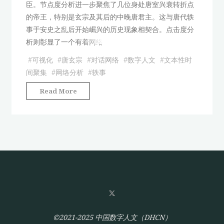
臣。节点度分析进一步聚焦了几位身处唐室兴衰转折点
视
的帝王，特别是玄宗及其后的中晚唐君主。这与唐代轶
化
事于安史之乱后开始崛兴的历史现象相契合。点击度分
和
析则彰显了一个有着网络
统
计
#
可视化
#
唐玄宗
#
对话网络
#
数字人文
#
文本性时
分
间聚集
#
网络分析
#
轶事
析
"《唐
Read More
初
语
探"
林》
中
对
话
网
络
的
可
视
©2021-2025 中国数字人文（DHCN）