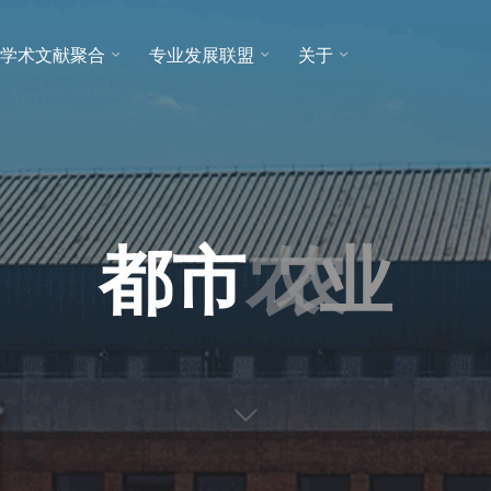
学术文献聚合
专业发展联盟
关于
都
市
农
农
业