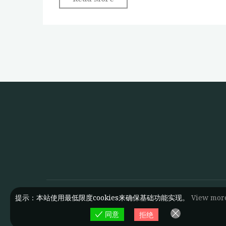
市
向
农
数
业
字
本
人
体
文
的
的
构
图
建"
书
馆
都
市
农
业
特
提示：本站使用最低限度cookies来确保基础功能实现。
View mor
色
同意
拒绝
数