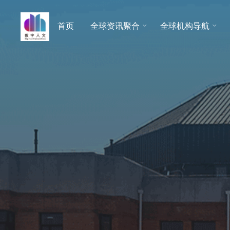
跳
至
首页
全球资讯聚合
全球机构导航
数字人
内
文 |
容
DHCN