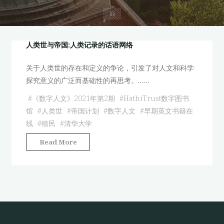
首
页
人类世与帝国:人类记录的话语网络
关于人类世的存在和定义的争论，引发了对人文和科学
探究意义的广泛而基础性的再思考。……
#
《数字人文》2021年第2期
#
HathiTrust数字图书
馆
#
人类世
#
帝国计划
#
数字人文
#
早期英文书籍在
线
#
殖民
#
清华大学
"人
Read More
类
世
与
帝
国:
人