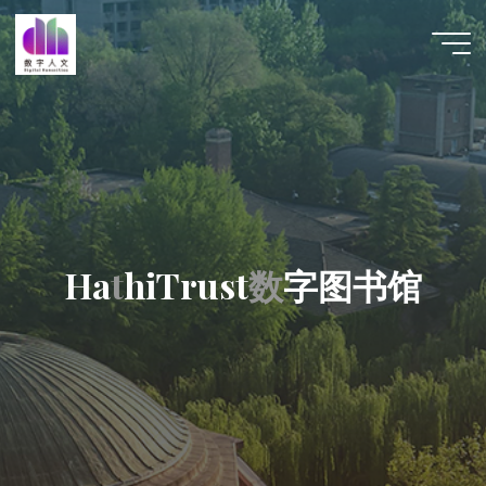
跳
至
数字人
内
文 |
容
DHCN
H
a
t
h
i
T
r
u
s
t
数
字
图
书
馆