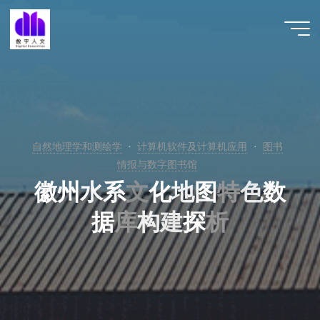
跳
至
数字人
内
文 |
容
DHCN
自然地理学和测绘学
计算机软件及计算机应用
图书
情报与数字图书馆
徽
州
水
系
文
化
地
图
特
色
数
据
库
构
建
探
析