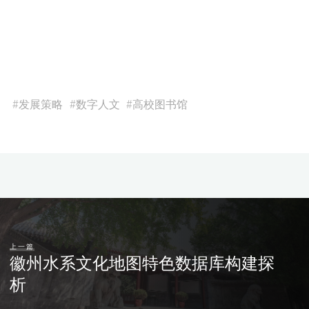
#
发展策略
#
数字人文
#
高校图书馆
上一篇
徽州水系文化地图特色数据库构建探
析