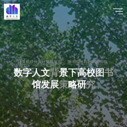
跳
至
数字人
内
文 |
容
DHCN
计算机软件及计算机应用
图书情报与数字图书馆
数
字
人
文
背
景
下
高
校
图
书
馆
发
展
策
略
研
究