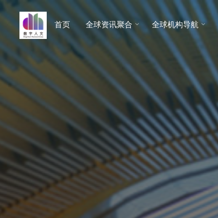
跳
至
首页
全球资讯聚合
全球机构导航
数字人
内
文 |
容
DHCN