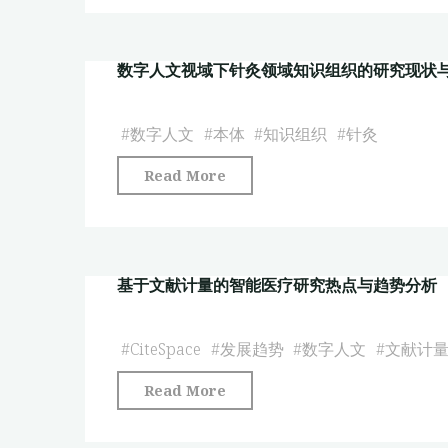
方
医
构
法
学
建"
与
数字人文视域下针灸领域知识组织的研究现状
人
路
文
径
关
#
数字人文
#
本体
#
知识组织
#
针灸
探
怀
析"
"数
Read More
提
字
升
人
行
文
动
基于文献计量的智能医疗研究热点与趋势分析
视
的
域
价
下
#
CiteSpace
#
发展趋势
#
数字人文
#
文献计
值
针
依
"基
Read More
灸
据
于
领
与
文