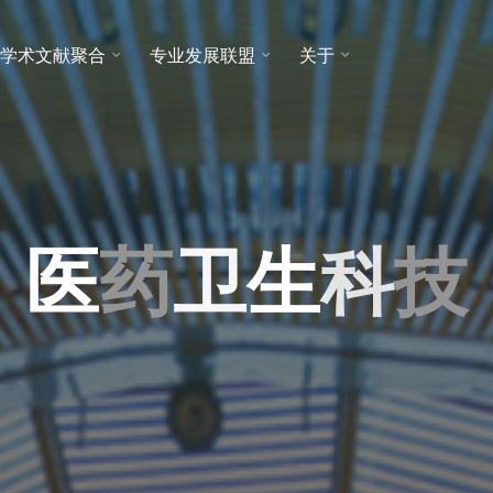
学术文献聚合
专业发展联盟
关于
医
药
卫
生
科
技