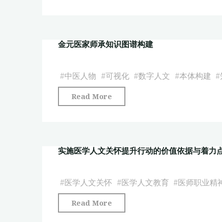
会
医
探
记
药
析"
忆
文
金元医家师承知识图谱构建
视
物
域
图
下
#
中医人物
#
可视化
#
数字人文
#
本体构建
#
像
傣
数
"金
Read More
族
据
元
医
库
医
药
建
家
古
设
实施医学人文关怀提升行动的价值依据与着力点思
师
籍
研
承
文
究"
知
#
医学人文关怀
#
医学人文教育
#
医师职业精
献
识
编
"实
Read More
图
纂
施
谱