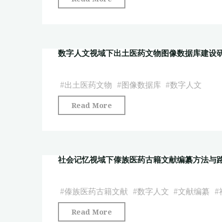
医
字
药
人
文
文
化
数字人文视域下出土医药文物图像数据库建设
理
国
念
际
在
#
出土医药文物
#
图像数据库
#
数字人文
传
医
播
"数
Read More
院
发
字
档
展
人
案
研
文
管
究"
社会记忆视域下傣族医药古籍文献编纂方法与
视
理
域
中
下
#
傣族医药古籍文献
#
数字人文
#
文献编纂
#
的
出
应
"社
Read More
土
用