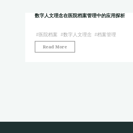
域
着
献
知
力
数字人文理念在医院档案管理中的应用探析
计
识
点
量
组
思
的
#
医院档案
#
数字人文理念
#
档案管理
织
考
智
的
——
"数
Read More
能
研
基
字
医
究
于
人
疗
现
《医
文
研
状
学
理
究
与
人
念
热
进
文
在
点
路
关
医
与
探
怀
院
趋
讨"
提
档
势
升
案
分