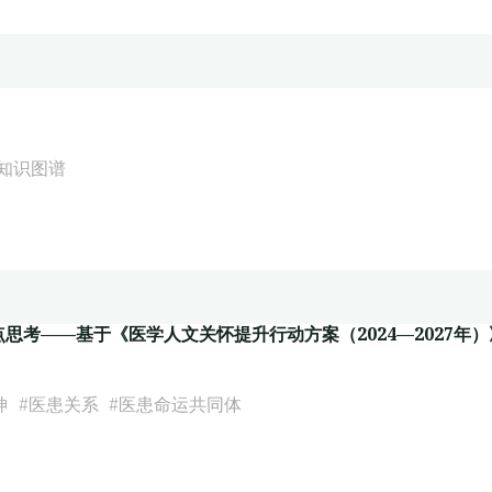
知识图谱
考——基于《医学人文关怀提升行动方案（2024—2027年）
神
#
医患关系
#
医患命运共同体