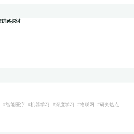
与进路探讨
量
#
智能医疗
#
机器学习
#
深度学习
#
物联网
#
研究热点