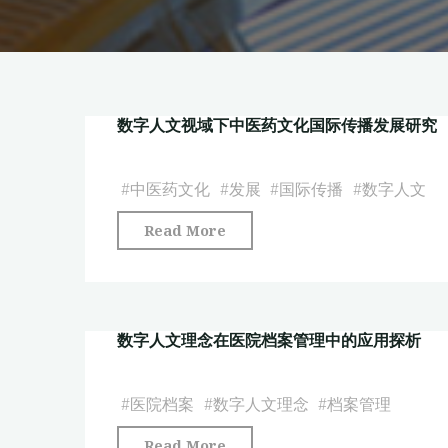
数字人文视域下中医药文化国际传播发展研究
#
中医药文化
#
发展
#
国际传播
#
数字人文
"数
Read More
字
人
文
数字人文理念在医院档案管理中的应用探析
视
域
下
#
医院档案
#
数字人文理念
#
档案管理
中
"数
Read More