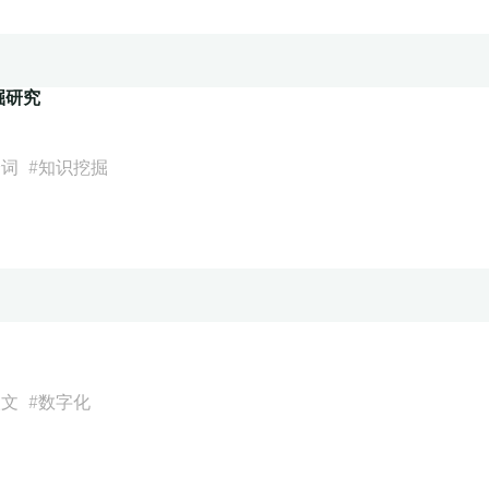
掘研究
分词
#
知识挖掘
人文
#
数字化