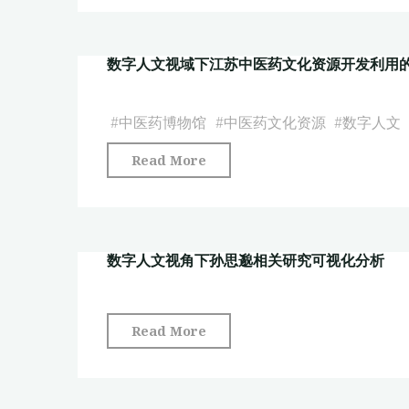
究
中
自
现
医
动
状
数字人文视域下江苏中医药文化资源开发利用
古
分
与
籍
词
进
数
#
中医药博物馆
#
中医药文化资源
#
数字人文
的
路
字
药
探
"数
Read More
化
物
讨"
字
研
规
人
究
律
文
现
挖
数字人文视角下孙思邈相关研究可视化分析
视
状
掘
域
及
研
下
发
究"
"数
Read More
江
展
字
苏
趋
人
中
势
文