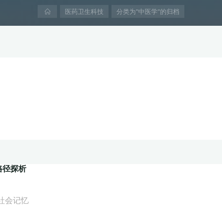
首
医药卫生科技
分类为"中医学"的归档
页
路径探析
社会记忆