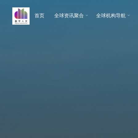
跳
至
首页
全球资讯聚合
全球机构导航
数字人
内
文 |
容
DHCN