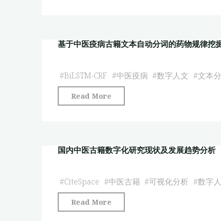
字
谱
方
人
构
法
文
建"
与
基于中医疫病古籍文本自动分词的药物规律挖
视
路
域
径
下
#
BiLSTM-CRF
#
中医疫病
#
数字人文
#
文本
探
针
析"
"基
Read More
灸
于
领
中
域
医
知
国内中医古籍数字化研究现状及发展趋势分析
疫
识
病
组
古
#
CiteSpace
#
中医古籍
#
可视化分析
#
数字
织
籍
的
"国
Read More
文
研
内
本