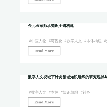
医
会
药
记
文
忆
化
金元医家师承知识图谱构建
视
国
域
际
下
#
中医人物
#
可视化
#
数字人文
#
本体构建
#
传
傣
播
"金
Read More
族
发
元
医
展
医
药
研
家
古
究"
数字人文视域下针灸领域知识组织的研究现状
师
籍
承
文
知
#
数字人文
#
本体
#
知识组织
#
针灸
献
识
编
"数
Read More
图
纂