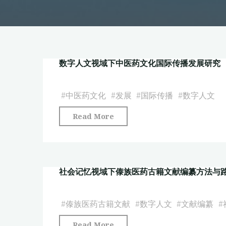
数字人文视域下中医药文化国际传播发展研究
#
中医药文化
#
发展
#
国际传播
#
数字人文
"数
Read More
字
人
文
社会记忆视域下傣族医药古籍文献编纂方法与
视
域
下
#
傣族医药古籍文献
#
数字人文
#
文献编纂
#
中
"社
Read More