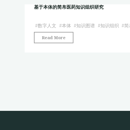
医
分
基于本体的简帛医药知识组织研究
视
药
析"
角
文
下
#
数字人文
#
本体
#
知识图谱
#
知识组织
#
简
化
孙
资
"基
Read More
思
源
于
邈
开
本
相
发
体
关
利
的
研
用
简
究
的
帛
可
模
医
视
式
药
化
和
知
分
路
识
析"
径
组