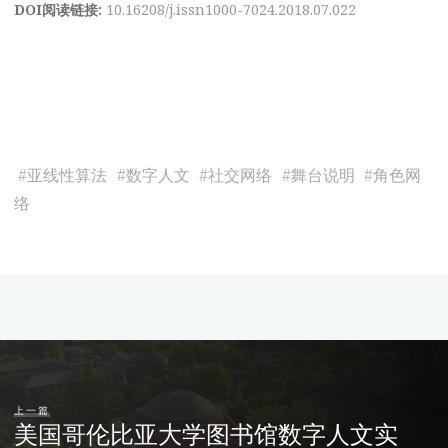
DOI阅读链接:
10.16208/j.issn1000-7024.2018.07.022
#
亚线性算法
#
数字人文
#
社交网络
#
舞台说明
#
角色网
络
上一篇
美国哥伦比亚大学图书馆数字人文实