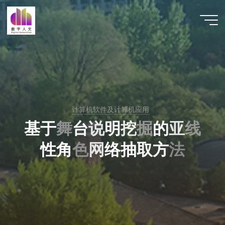
跳
至
数字人
内
文 |
容
DHCN
计算机软件及计算机应用
基
于
舞
台
说
明
挖
掘
的
亚
线
性
角
色
网
络
抽
取
方
法