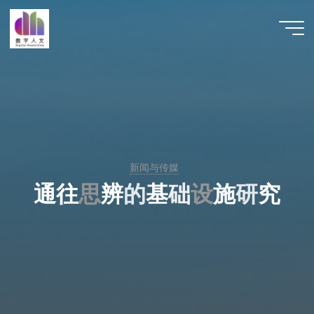
跳
至
数字人
内
文 |
容
DHCN
新闻与传媒
通
往
思
思
辨
的
基
础
设
设
施
研
究