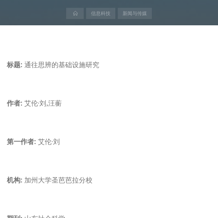
首
信息科技
新闻与传媒
页
标题:
通往思辨的基础设施研究
作者:
艾伦·刘,汪蘅
第一作者:
艾伦·刘
机构:
加州大学圣芭芭拉分校
期刊:
山东社会科学