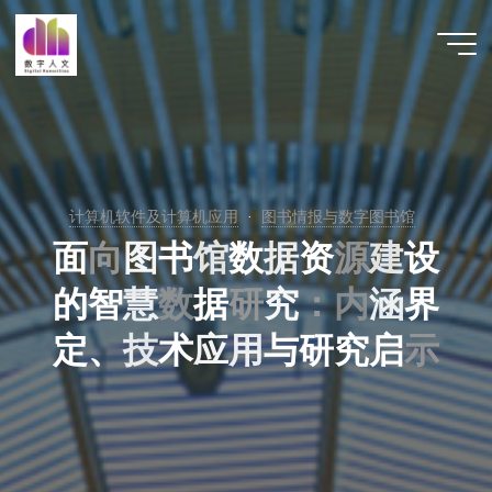
跳
至
数字人
内
文 |
容
DHCN
计算机软件及计算机应用
图书情报与数字图书馆
面
向
图
书
馆
数
据
资
源
源
建
设
的
智
慧
数
数
据
研
研
究
：
：
内
内
涵
界
定
、
技
术
应
用
与
研
究
启
示