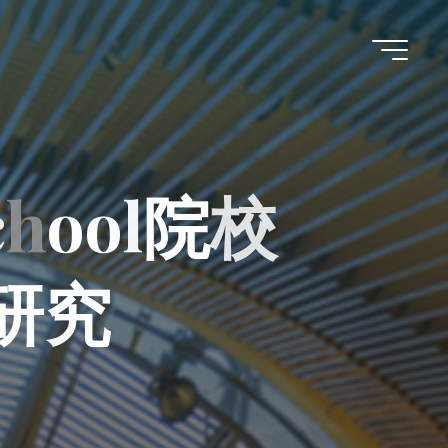
c
h
o
o
l
院
校
研
究