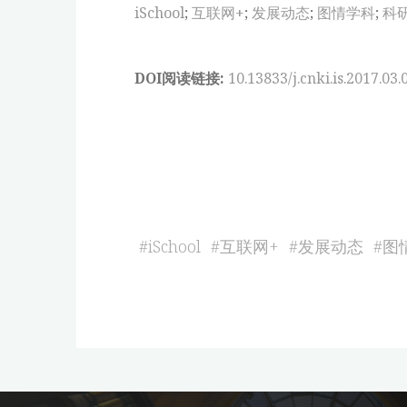
iSchool
;
互联网+
;
发展动态
;
图情学科
;
科
DOI阅读链接:
10.13833/j.cnki.is.2017.03.
#
iSchool
#
互联网+
#
发展动态
#
图