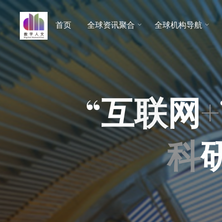
跳
至
首页
全球资讯聚合
全球机构导航
数字人
内
文 |
容
DHCN
“
互
联
网
+
科