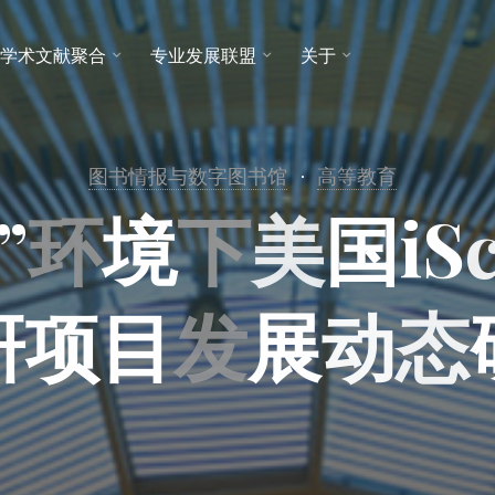
学术文献聚合
专业发展联盟
关于
图书情报与数字图书馆
高等教育
”
环
境
下
美
国
i
S
研
项
目
发
展
动
态