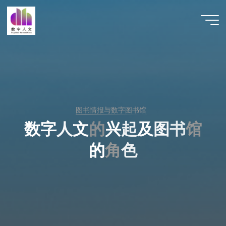
跳
至
数字人
内
文 |
容
DHCN
图书情报与数字图书馆
数
字
人
文
的
兴
起
及
图
书
馆
的
角
色