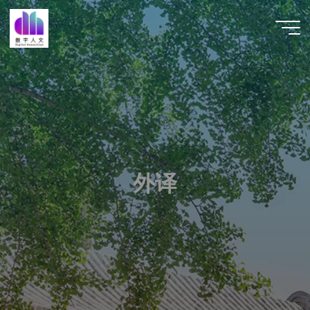
跳
至
数字人
内
文 |
容
DHCN
外
译