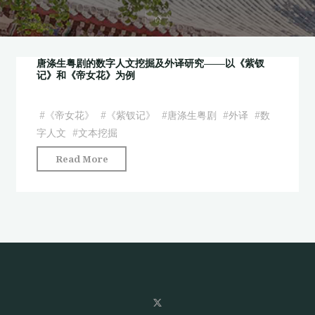
首
页
唐涤生粤剧的数字人文挖掘及外译研究——以《紫钗
记》和《帝女花》为例
#
《帝女花》
#
《紫钗记》
#
唐涤生粤剧
#
外译
#
数
字人文
#
文本挖掘
"唐
Read More
涤
生
粤
剧
的
数
字
人